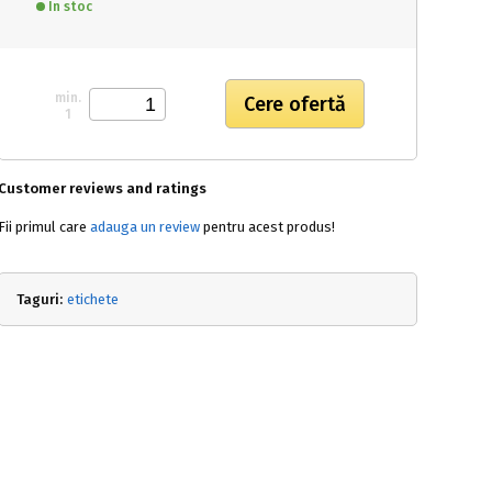
In stoc
min.
1
Customer reviews and ratings
Fii primul care
adauga un review
pentru acest produs!
Taguri:
etichete