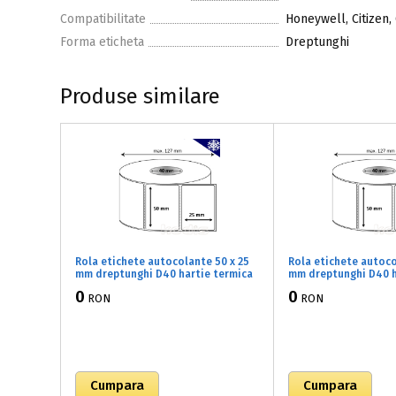
Compatibilitate
Honeywell, Citizen,
Forma eticheta
Dreptunghi
Produse similare
Rola etichete autocolante 50 x 25
Rola etichete autoco
mm dreptunghi D40 hartie termica
mm dreptunghi D40 h
TOP adeziv congelare ,alb mat,
TOP adeziv congelare
0
0
RON
RON
1500 buc/rola (B1x050025)
1500 buc/rola (B1x05