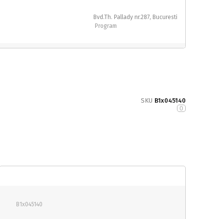
Bvd.Th. Pallady nr.287, Bucuresti
Program
SKU
B1x045140
0
B1x045140