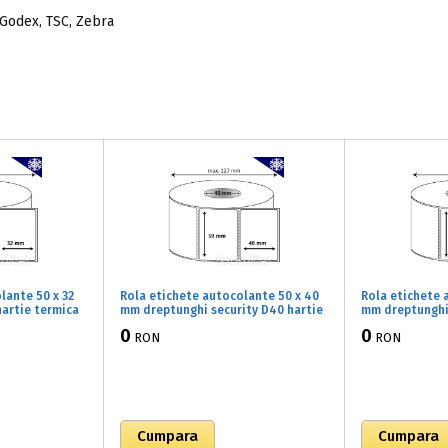
 Godex, TSC, Zebra
lante 50 x 32
Rola etichete autocolante 50 x 40
Rola etichete 
artie termica
mm dreptunghi security D40 hartie
mm dreptunghi
 ,alb mat,
termica TOP adeziv congelare ,alb
TOP adeziv con
0
0
RON
RON
0032)
mat, 1500 buc/rola (B1x050040)
2000 buc/rola 