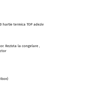
 hartie termica TOP adeziv
r. Rezista la congelare ,
ector
ribon)