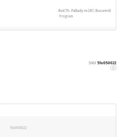
Bvd.Th. Pallady nr.287, Bucuresti
Program
SKU
51x050022
0
51x050022