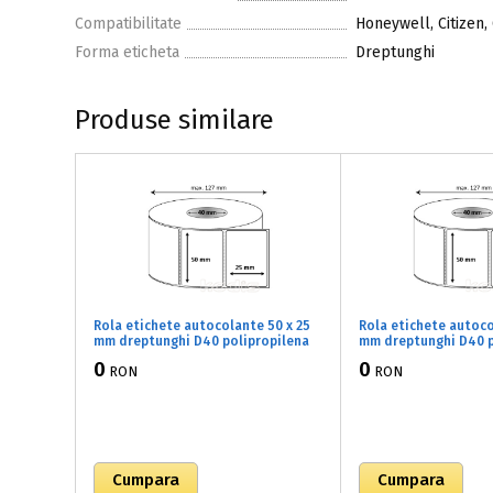
Compatibilitate
Honeywell, Citizen,
Forma eticheta
Dreptunghi
Produse similare
Rola etichete autocolante 50 x 25
Rola etichete autoco
mm dreptunghi D40 polipropilena
mm dreptunghi D40 p
adeziv temporar ,alb lucios, 1500
adeziv temporar ,alb
0
0
RON
RON
buc/rola (71x050025)
buc/rola (71x050032)