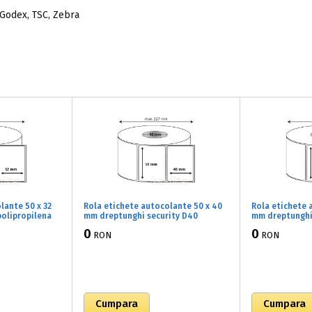
 Godex, TSC, Zebra
lante 50 x 32
Rola etichete autocolante 50 x 40
Rola etichete 
olipropilena
mm dreptunghi security D40
mm dreptunghi
 lucios, 1500
polipropilena adeziv temporar ,alb
adeziv tempora
0
0
RON
RON
lucios, 1500 buc/rola (71x050040)
buc/rola (71x0