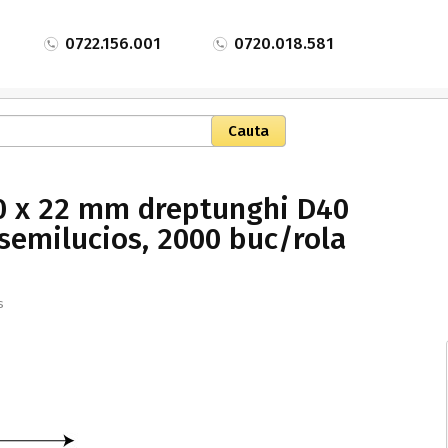
0722.156.001
0720.018.581
50 x 22 mm dreptunghi D40
 semilucios, 2000 buc/rola
s