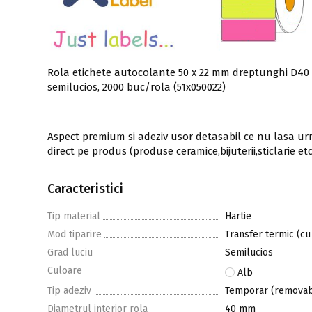
Rola etichete autocolante 50 x 22 mm dreptunghi D40 
semilucios, 2000 buc/rola (51x050022)
Aspect premium si adeziv usor detasabil ce nu lasa 
direct pe produs (produse ceramice,bijuterii,sticlarie etc.
Caracteristici
Tip material
Hartie
Mod tiparire
Transfer termic (cu
Grad luciu
Semilucios
Culoare
Alb
Tip adeziv
Temporar (removab
Diametrul interior rola
40 mm