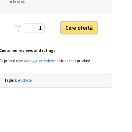
In stoc
min.
1
Customer reviews and ratings
Fii primul care
adauga un review
pentru acest produs!
Taguri:
etichete