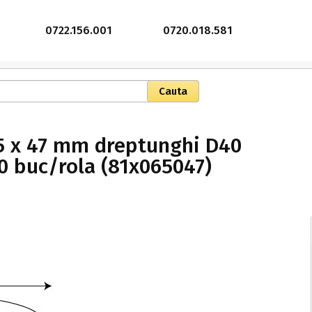
0722.156.001
0720.018.581
65 x 47 mm dreptunghi D40
00 buc/rola (81x065047)