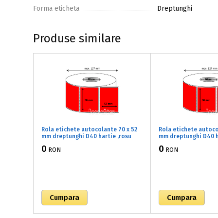
Forma eticheta
Dreptunghi
Produse similare
Rola etichete autocolante 70 x 52
Rola etichete autoco
mm dreptunghi D40 hartie ,rosu
mm dreptunghi D40 h
fluorescent, 1000 buc/rola
fluorescent, 1000 bu
0
0
RON
RON
(81x070052)
(81x058043)