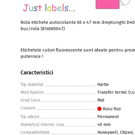
Rola etichete autocolante 65 x 47 mm dreptunghi D40 h
buc/rola (81x065047)
Etichetele culori fluorescente sunt ideale pentru promo
puternice !
Caracteristici
Tip material
Hartie
Mod tiparire
Transfer termic (cu
Grad luciu
Mat
Culoare
Rosu fluo
Tip adeziv
Permanent
Diametrul interior rola
40 mm
Compatibilitate
Honeywell, Citizen,