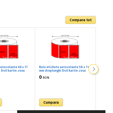
autocolante 60 x 17
Rola etichete autocolante 58 x 74
Rola eti
D40 hartie ,rosu
mm dreptunghi D40 hartie ,rosu
mm drept
000 buc/rola
fluorescent, 900 buc/rola
fluoresc
0
0
RON
RON
(81x058074)
(81x0700