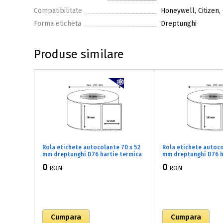
Compatibilitate
Honeywell, Citizen,
Forma eticheta
Dreptunghi
Produse similare
Rola etichete autocolante 70 x 52
Rola etichete autoco
mm dreptunghi D76 hartie termica
mm dreptunghi D76 h
TOP adeziv congelare ,alb mat,
TOP adeziv congelare
0
0
RON
RON
3000 buc/rola (B2x070052)
3000 buc/rola (B2x0