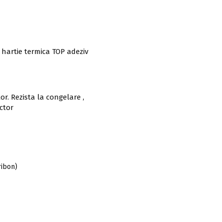
hartie termica TOP adeziv
r. Rezista la congelare ,
ector
ribon)