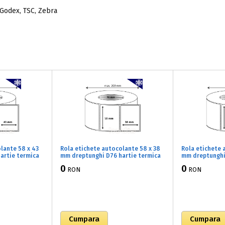
 Godex, TSC, Zebra
lante 58 x 43
Rola etichete autocolante 58 x 38
Rola etichete 
artie termica
mm dreptunghi D76 hartie termica
mm dreptunghi
 ,alb mat,
TOP adeziv congelare ,alb mat,
TOP adeziv con
0
0
RON
RON
58043)
4000 buc/rola (B2x058038)
7000 buc/rola 