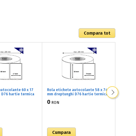
autocolante 60 x 17
Rola etichete autocolante 58 x 74
Rola eti
 D76 hartie termica
mm dreptunghi D76 hartie termica
mm drept
gelare ,alb mat,
TOP adeziv congelare ,alb mat,
TOP adez
0
0
RON
RON
(B2x060017)
2000 buc/rola (B2x058074)
5000 buc