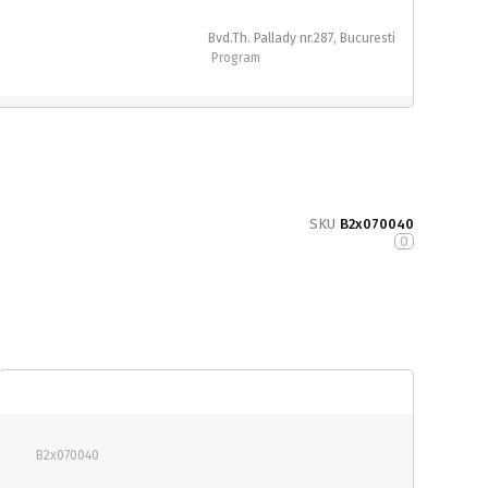
Bvd.Th. Pallady nr.287, Bucuresti
Program
SKU
B2x070040
0
B2x070040