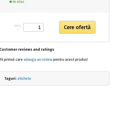
In stoc
min.
1
Customer reviews and ratings
Fii primul care
adauga un review
pentru acest produs!
Taguri:
etichete