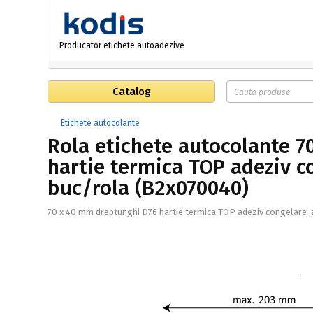
Producator etichete autoadezive
Catalog
Etichete autocolante
Rola etichete autocolante 
hartie termica TOP adeziv c
buc/rola (B2x070040)
70 x 40 mm dreptunghi D76 hartie termica TOP adeziv congelare ,