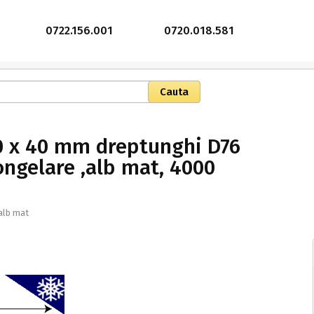
0722.156.001
0720.018.581
70 x 40 mm dreptunghi D76
ongelare ,alb mat, 4000
alb mat