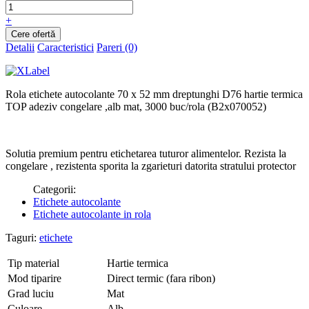
+
Detalii
Caracteristici
Pareri (0)
Rola etichete autocolante 70 x 52 mm dreptunghi D76 hartie termica
TOP adeziv congelare ,alb mat, 3000 buc/rola (B2x070052)
Solutia premium pentru etichetarea tuturor alimentelor. Rezista la
congelare , rezistenta sporita la zgarieturi datorita stratului protector
Categorii:
Etichete autocolante
Etichete autocolante in rola
Taguri:
etichete
Tip material
Hartie termica
Mod tiparire
Direct termic (fara ribon)
Grad luciu
Mat
Culoare
Alb