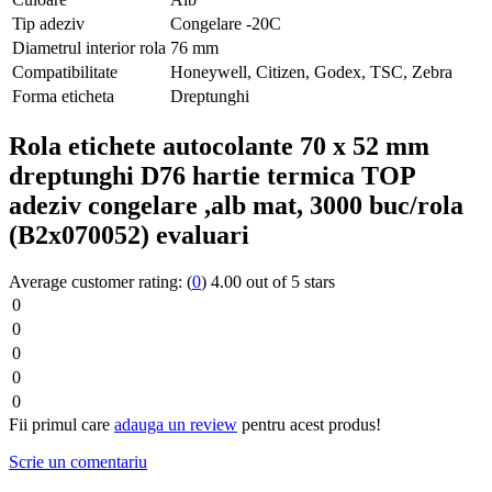
Tip adeziv
Congelare -20C
Diametrul interior rola
76 mm
Compatibilitate
Honeywell, Citizen, Godex, TSC, Zebra
Forma eticheta
Dreptunghi
Rola etichete autocolante 70 x 52 mm
dreptunghi D76 hartie termica TOP
adeziv congelare ,alb mat, 3000 buc/rola
(B2x070052) evaluari
Average customer rating:
(
0
)
4.00 out of 5 stars
0
0
0
0
0
Fii primul care
adauga un review
pentru acest produs!
Scrie un comentariu