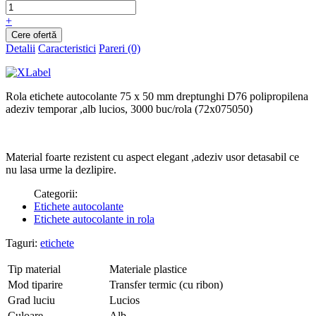
+
Detalii
Caracteristici
Pareri (0)
Rola etichete autocolante 75 x 50 mm dreptunghi D76 polipropilena
adeziv temporar ,alb lucios, 3000 buc/rola (72x075050)
Material foarte rezistent cu aspect elegant ,adeziv usor detasabil ce
nu lasa urme la dezlipire.
Categorii:
Etichete autocolante
Etichete autocolante in rola
Taguri:
etichete
Tip material
Materiale plastice
Mod tiparire
Transfer termic (cu ribon)
Grad luciu
Lucios
Culoare
Alb