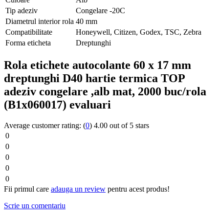
Tip adeziv
Congelare -20C
Diametrul interior rola
40 mm
Compatibilitate
Honeywell, Citizen, Godex, TSC, Zebra
Forma eticheta
Dreptunghi
Rola etichete autocolante 60 x 17 mm
dreptunghi D40 hartie termica TOP
adeziv congelare ,alb mat, 2000 buc/rola
(B1x060017) evaluari
Average customer rating:
(
0
)
4.00 out of 5 stars
0
0
0
0
0
Fii primul care
adauga un review
pentru acest produs!
Scrie un comentariu