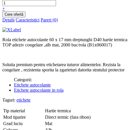
+
Detalii
Caracteristici
Pareri (0)
Rola etichete autocolante 60 x 17 mm dreptunghi D40 hartie termica
TOP adeziv congelare ,alb mat, 2000 buc/rola (B1x060017)
Solutia premium pentru etichetarea tuturor alimentelor. Rezista la
congelare , rezistenta sporita la zgarieturi datorita stratului protector
Categorii:
Etichete autocolante
Etichete autocolante in rola
Taguri:
etichete
Tip material
Hartie termica
Mod tiparire
Direct termic (fara ribon)
Grad luciu
Mat
Culoare
Alb