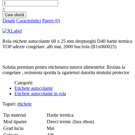
+
Detalii
Caracteristici
Pareri (0)
Rola etichete autocolante 60 x 25 mm dreptunghi D40 hartie termica
TOP adeziv congelare ,alb mat, 2000 buc/rola (B1x060025)
Solutia premium pentru etichetarea tuturor alimentelor. Rezista la
congelare , rezistenta sporita la zgarieturi datorita stratului protector
Categorii:
Etichete autocolante
Etichete autocolante in rola
Taguri:
etichete
Tip material
Hartie termica
Mod tiparire
Direct termic (fara ribon)
Grad luciu
Mat
Culoare
Alb