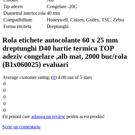
Tip adeziv
Congelare -20C
Diametrul interior rola
40 mm
Compatibilitate
Honeywell, Citizen, Godex, TSC, Zebra
Forma eticheta
Dreptunghi
Rola etichete autocolante 60 x 25 mm
dreptunghi D40 hartie termica TOP
adeziv congelare ,alb mat, 2000 buc/rola
(B1x060025) evaluari
Average customer rating:
(
0
)
4.00 out of 5 stars
0
0
0
0
0
Fii primul care
adauga un review
pentru acest produs!
Scrie un comentariu