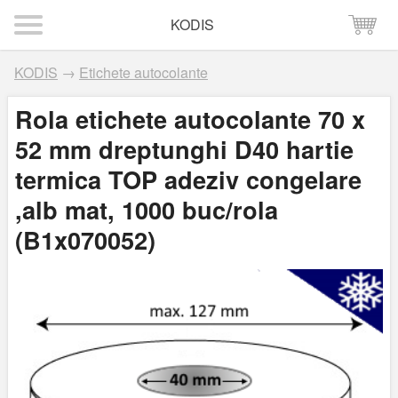
KODIS
KODIS
→
Etichete autocolante
Rola etichete autocolante 70 x
52 mm dreptunghi D40 hartie
termica TOP adeziv congelare
,alb mat, 1000 buc/rola
(B1x070052)