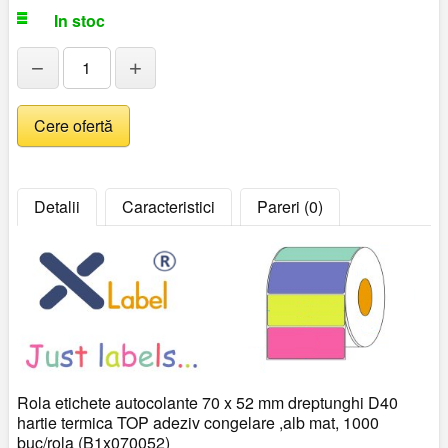
In stoc
−
+
Detalii
Caracteristici
Pareri (0)
Rola etichete autocolante 70 x 52 mm dreptunghi D40
hartie termica TOP adeziv congelare ,alb mat, 1000
buc/rola (B1x070052)