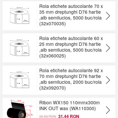
Rola etichete autocolante 70 x
35 mm dreptunghi D76 hartie
,alb semilucios, 5000 buc/rola
(32x070035)
Rola etichete autocolante 60 x
25 mm dreptunghi D76 hartie
,alb semilucios, 5000 buc/rola
(32x060025)
Rola etichete autocolante 92 x
70 mm dreptunghi D76 hartie
,alb semilucios, 2000 buc/rola
(32x092070)
Ribon WX150 110mmx300m
INK OUT wax (WA110300)
31.44 RON
35.59 RON