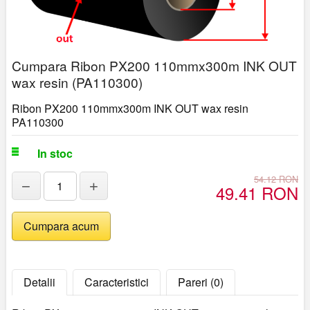
Cumpara Ribon PX200 110mmx300m INK OUT
wax resin (PA110300)
Ribon PX200 110mmx300m INK OUT wax resin
PA110300
In stoc
54.12 RON
−
+
49.41 RON
Detalii
Caracteristici
Pareri (0)