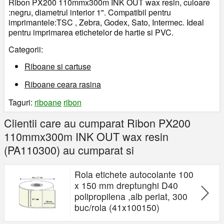
Ribon PX200 110mmx300m INK OUT wax resin, culoare
:negru, diametrul interior 1". Compatibil pentru
imprimantele:TSC , Zebra, Godex, Sato, Intermec. Ideal
pentru imprimarea etichetelor de hartie si PVC.
Categorii:
Riboane si cartuse
Riboane ceara rasina
Taguri:
riboane
ribon
Clientii care au cumparat Ribon PX200
110mmx300m INK OUT wax resin
(PA110300) au cumparat si
Rola etichete autocolante 100
x 150 mm dreptunghi D40
polipropilena ,alb perlat, 300
buc/rola (41x100150)