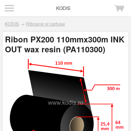
KODIS
KODIS
→
Riboane si cartuse
Ribon PX200 110mmx300m INK
OUT wax resin (PA110300)