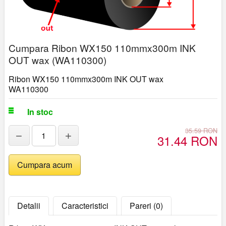
Cumpara Ribon WX150 110mmx300m INK
OUT wax (WA110300)
Ribon WX150 110mmx300m INK OUT wax
WA110300
In stoc
35.59 RON
−
+
31.44 RON
Detalii
Caracteristici
Pareri (0)