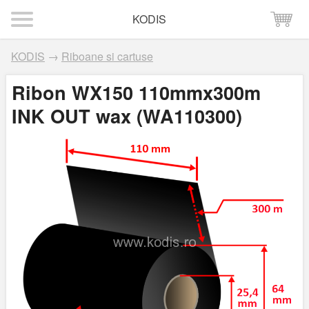
KODIS
KODIS
→
Riboane si cartuse
Ribon WX150 110mmx300m
INK OUT wax (WA110300)