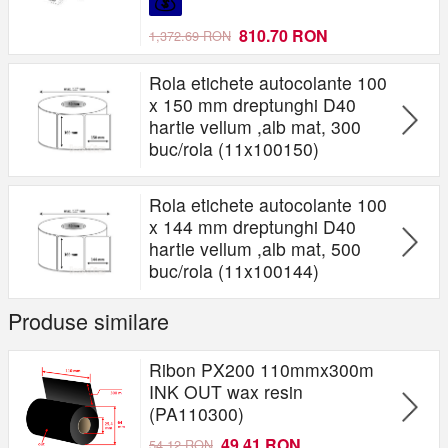
810.70 RON
1,372.69 RON
Rola etichete autocolante 100
x 150 mm dreptunghi D40
hartie vellum ,alb mat, 300
buc/rola (11x100150)
Rola etichete autocolante 100
x 144 mm dreptunghi D40
hartie vellum ,alb mat, 500
buc/rola (11x100144)
Produse similare
Ribon PX200 110mmx300m
INK OUT wax resin
(PA110300)
49.41 RON
54.12 RON