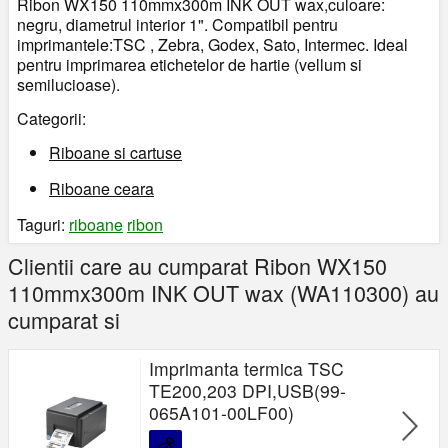
Ribon WX150 110mmx300m INK OUT wax,culoare:
negru, diametrul interior 1". Compatibil pentru
imprimantele:TSC , Zebra, Godex, Sato, Intermec. Ideal
pentru imprimarea etichetelor de hartie (vellum si
semilucioase).
Categorii:
Riboane si cartuse
Riboane ceara
Taguri:
riboane
ribon
Clientii care au cumparat Ribon WX150
110mmx300m INK OUT wax (WA110300) au
cumparat si
Imprimanta termica TSC
TE200,203 DPI,USB(99-
065A101-00LF00)
💰