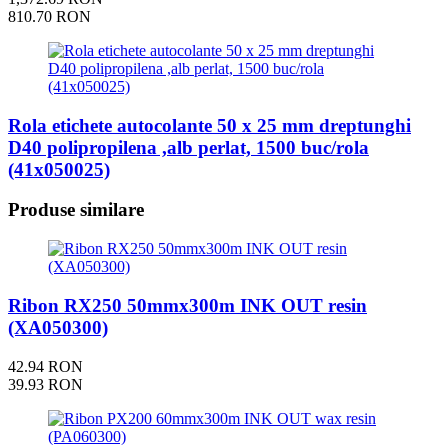
810.70 RON
Rola etichete autocolante 50 x 25 mm dreptunghi
D40 polipropilena ,alb perlat, 1500 buc/rola
(41x050025)
Produse similare
Ribon RX250 50mmx300m INK OUT resin
(XA050300)
42.94 RON
39.93 RON