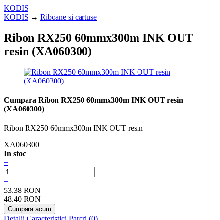
KODIS
KODIS
→
Riboane si cartuse
Ribon RX250 60mmx300m INK OUT
resin (XA060300)
Cumpara Ribon RX250 60mmx300m INK OUT resin
(XA060300)
Ribon RX250 60mmx300m INK OUT resin
XA060300
In stoc
−
+
53.38 RON
48.40 RON
Detalii
Caracteristici
Pareri (0)