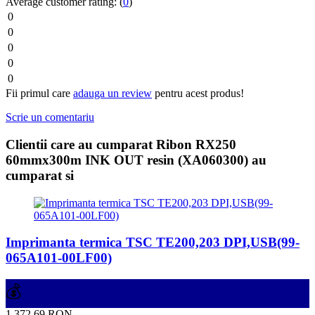
Average customer rating:
(
0
)
0
0
0
0
0
Fii primul care
adauga un review
pentru acest produs!
Scrie un comentariu
Clientii care au cumparat Ribon RX250
60mmx300m INK OUT resin (XA060300) au
cumparat si
Imprimanta termica TSC TE200,203 DPI,USB(99-
065A101-00LF00)
💰
1,372.69 RON