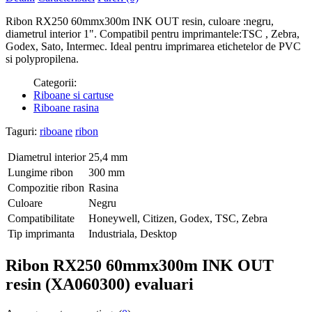
Ribon RX250 60mmx300m INK OUT resin, culoare :negru,
diametrul interior 1". Compatibil pentru imprimantele:TSC , Zebra,
Godex, Sato, Intermec. Ideal pentru imprimarea etichetelor de PVC
si polypropilena.
Categorii:
Riboane si cartuse
Riboane rasina
Taguri:
riboane
ribon
Diametrul interior
25,4 mm
Lungime ribon
300 mm
Compozitie ribon
Rasina
Culoare
Negru
Compatibilitate
Honeywell, Citizen, Godex, TSC, Zebra
Tip imprimanta
Industriala, Desktop
Ribon RX250 60mmx300m INK OUT
resin (XA060300) evaluari